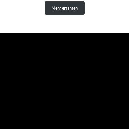
Mehr erfahren
Erfassung Ihrer gesundheitlichen
Vorgeschichte und aktuellen Zustands
In der Regel beginnt der erste Besuch mit einer