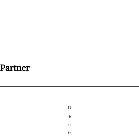
Partner
D
e
u
ts