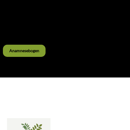
ausführlichen Erfassung Ihrer gesundheitlichen
Vorgeschichte und Ihrem aktuellen Zustand.
Dafür bitte ich Sie, den Anamnesebogen ausgefüllt
mitzubringen. Für das Aufnahmegespräch brauchen wir ca.
1- 1,5 Std.
Anamnesebogen