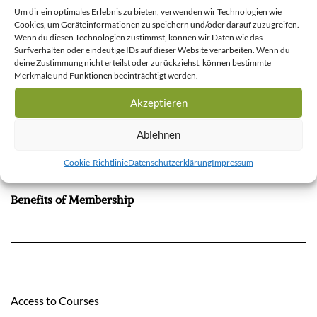
Name, E-Mail-Adresse und Website in diesem Browser
Um dir ein optimales Erlebnis zu bieten, verwenden wir Technologien wie
für meinen nächsten Kommentar speichern.
Cookies, um Geräteinformationen zu speichern und/oder darauf zuzugreifen.
Wenn du diesen Technologien zustimmst, können wir Daten wie das
Surfverhalten oder eindeutige IDs auf dieser Website verarbeiten. Wenn du
deine Zustimmung nicht erteilst oder zurückziehst, können bestimmte
Merkmale und Funktionen beeinträchtigt werden.
Akzeptieren
Ablehnen
Cookie-Richtlinie
Datenschutzerklärung
Impressum
Benefits of Membership
Access to Courses