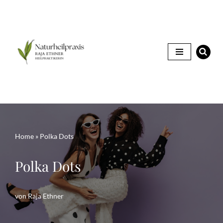
Zum
Inhalt
springen
Home
»
Polka Dots
Polka Dots
von
Raja Ethner